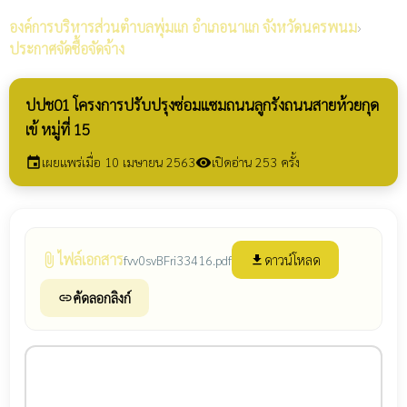
องค์การบริหารส่วนตำบลพุ่มแก
อำเภอนาแก จังหวัดนครพนม
›
ประกาศจัดซื้อจัดจ้าง
ปปช01 โครงการปรับปรุงซ่อมแซมถนนลูกรังถนนสายห้วยกุด
เข้ หมู่ที่ 15
เผยแพร่เมื่อ 10 เมษายน 2563
เปิดอ่าน 253 ครั้ง
event
visibility
ไฟล์เอกสาร
attach_file
ดาวน์โหลด
fvv0svBFri33416.pdf
file_download
คัดลอกลิงก์
link