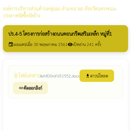
องค์การบริหารส่วนตำบลพุ่มแก
อำเภอนาแก จังหวัดนครพนม
›
ประกาศจัดซื้อจัดจ้าง
ปร.4-5 โครงการก่อสร้างถนนคอนกรีตเสริมเหล็ก หมู่ที่1
เผยแพร่เมื่อ 30 พฤษภาคม 2561
เปิดอ่าน 241 ครั้ง
event
visibility
ไฟล์เอกสาร
attach_file
ดาวน์โหลด
AvhfD0mFri51552.docx
file_download
คัดลอกลิงก์
link