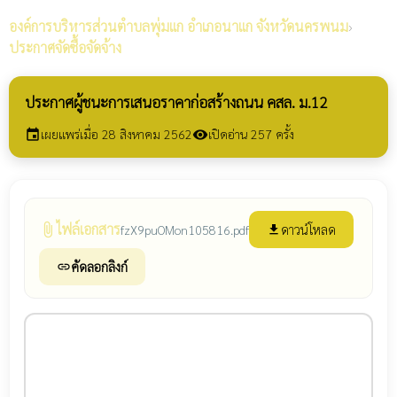
องค์การบริหารส่วนตำบลพุ่มแก
อำเภอนาแก จังหวัดนครพนม
›
ประกาศจัดซื้อจัดจ้าง
ประกาศผู้ชนะการเสนอราคาก่อสร้างถนน คสล. ม.12
เผยแพร่เมื่อ 28 สิงหาคม 2562
เปิดอ่าน 257 ครั้ง
event
visibility
ไฟล์เอกสาร
attach_file
ดาวน์โหลด
fzX9puOMon105816.pdf
file_download
คัดลอกลิงก์
link