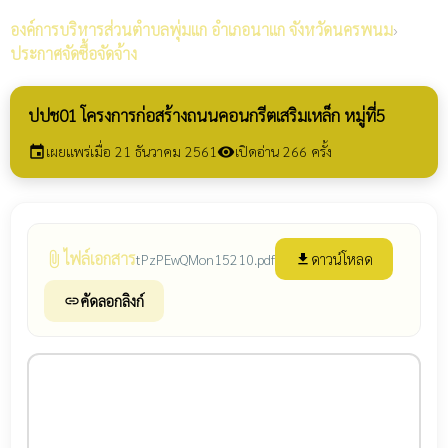
องค์การบริหารส่วนตำบลพุ่มแก
อำเภอนาแก จังหวัดนครพนม
›
ประกาศจัดซื้อจัดจ้าง
ปปช01 โครงการก่อสร้างถนนคอนกรีตเสริมเหล็ก หมู่ที่5
เผยแพร่เมื่อ 21 ธันวาคม 2561
เปิดอ่าน 266 ครั้ง
event
visibility
ไฟล์เอกสาร
attach_file
ดาวน์โหลด
tPzPEwQMon15210.pdf
file_download
คัดลอกลิงก์
link