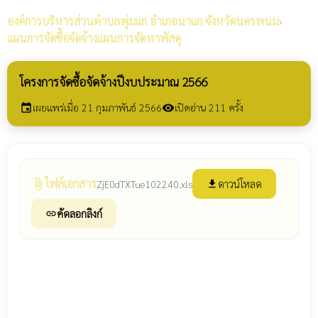
องค์การบริหารส่วนตำบลพุ่มแก
อำเภอนาแก จังหวัดนครพนม
›
แผนการจัดซื้อจัดจ้างแผนการจัดหาพัสดุ
โครงการจัดซื้อจัดจ้างปีงบประมาณ 2566
เผยแพร่เมื่อ 21 กุมภาพันธ์ 2566
เปิดอ่าน 211 ครั้ง
event
visibility
ไฟล์เอกสาร
attach_file
ดาวน์โหลด
ZjE0dTXTue102240.xls
file_download
คัดลอกลิงก์
link