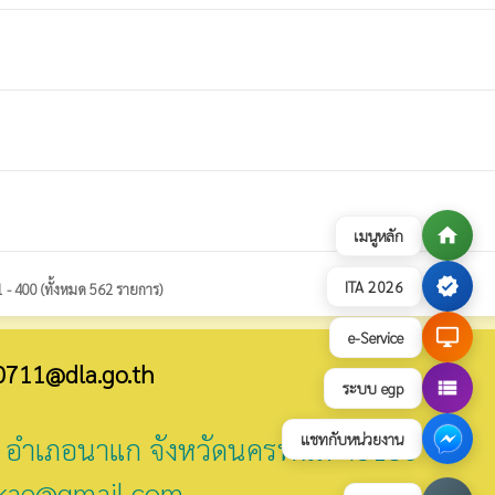
home
เมนูหลัก
verified
ITA 2026
 - 400 (ทั้งหมด 562 รายการ)
desktop_windows
e-Service
0711@dla.go.th
view_list
ระบบ egp
แชทกับหน่วยงาน
ี่ 2 อำเภอนาแก จังหวัดนครพนม 48130
kae@gmail.com